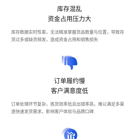
渠道伙伴
库存混乱
中间件
服务公告
产品停服公告
零售行业
云市场
百胜介绍
百胜智库
新闻与活动
资金占用压力大
渠道赋能支持
渠道伙伴加盟
安全通告
Adaptor全网通
DATAHUB无限联
服饰时尚
家装家居
战略联盟
库存数据实时性差，无法精准掌握货品数量与位置，导致存
联系我们
加入我们
服务保障
企业中台
货过多或缺货频发，造成资金占用和销售损失
日化美妆
母婴用品
战略联盟
服务保障
DATAMAX数据中台
E3+企业智能中台
食品生鲜
文具潮玩
交付伙伴
E3C全渠道智能中台
消费电子
医药健康
交付加盟与认证
项目管理与赋能
咨询服务
订单履约慢
户外运动
珠宝饰品
开发者
客户满意度低
出海解决方案
会员运营咨询
品牌全渠道运营咨询
开发者
订单处理环节复杂，拣货效率低且出错率高，难以满足多渠
企业数字化战略咨询
商品企划运营咨询
出海解决方案
道快速发货需求，影响客户体验与品牌口碑
业财一体化咨询
云服务