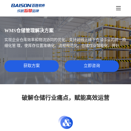
首页
WMS仓储管理解决方案
实现企业仓库效率和物流协同的优化，支持对线上线下仓储作业的统一精
细化管 理，使库存位置准确化、流程规范化、仓储作业智能化，并针
产品
前端应用
解决方案
获取方案
立即咨询
胜券POS
胜券WAF
专业领域
标杆案例
胜券参谋
胜券慧连
B2B销售管理
CRM会员管理解决方案
星联生态
破解仓储行业痛点，赋能高效运营
胜券问数
OMS电商管理
POS零售管理
伙伴体系
服务保障
智能体
WMS仓储管理
OCS全渠道管理
伙伴体系
公告
胜券AI
关于百胜
大数据