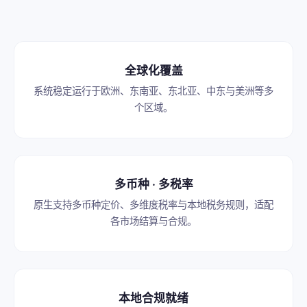
胜券AI
大数据
渠道伙伴
服务公告
产品停服公告
云市场
中间件
零售行业
百胜介绍
百胜智库
新闻与活动
渠道赋能支持
渠道伙伴加盟
安全通告
Adaptor全网通
DATAHUB无限联
全球化覆盖
服饰时尚
家装家居
联系我们
加入我们
战略联盟
服务保障
系统稳定运行于欧洲、东南亚、东北亚、中东与美洲等多
企业中台
日化美妆
母婴用品
个区域。
战略联盟
服务保障
食品生鲜
文具潮玩
DATAMAX数据中台
E3+企业智能中台
交付伙伴
消费电子
医药健康
E3C全渠道智能中台
多币种 · 多税率
交付加盟与认证
项目管理与赋能
户外运动
珠宝饰品
咨询服务
原生支持多币种定价、多维度税率与本地税务规则，适配
开发者
各市场结算与合规。
出海解决方案
会员运营咨询
品牌全渠道运营咨询
开发者
出海解决方案
企业数字化战略咨询
商品企划运营咨询
业财一体化咨询
本地合规就绪