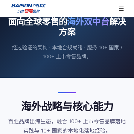
面向全球零售的
海外双中台
解决
方案
首页
产品
经过验证的架构 · 本地合规就绪 · 服务 10+ 国家 /
100+ 上市零售品牌。
前端应用
解决方案
胜券POS
胜券WAF
专业领域
标杆案例
胜券参谋
胜券慧连
B2B销售管理
CRM会员管理解决方案
星联生态
海外战略与核心能力
胜券问数
OMS电商管理
POS零售管理
伙伴体系
服务保障
智能体
百胜品牌出海生态，融合 100+ 上市零售品牌落地
WMS仓储管理
OCS全渠道管理
伙伴体系
公告
实践与 10+ 国家的本地化落地经验。
关于百胜