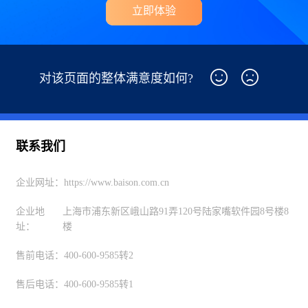
立即体验
对该页面的整体满意度如何?
联系我们
企业网址：
https://www.baison.com.cn
企业地
上海市浦东新区峨山路91弄120号陆家嘴软件园8号楼8
址：
楼
售前电话：
400-600-9585转2
售后电话：
400-600-9585转1