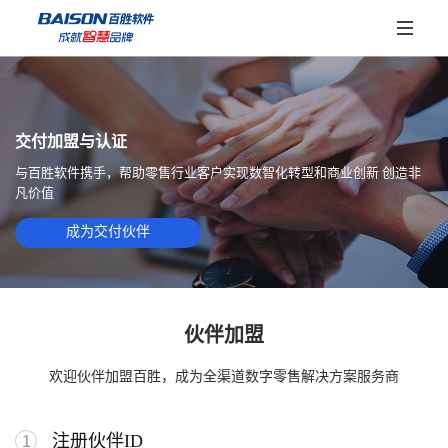
首页
交付加盟与认证
产品
与百胜软件携手，帮助零售行业客户实现数智化转型和商业创新 创造非
凡价值
前端应用
解决方案
成为交付伙伴
胜券POS
胜券WAF
专业领域
标杆案例
胜券参谋
胜券慧连
B2B销售管理
CRM会员管理解决方案
星联生态
伙伴加盟
胜券问数
OMS电商管理
POS零售管理
伙伴体系
欢迎伙伴加盟百胜，成为全渠道数字零售解决方案服务商
服务保障
智能体
WMS仓储管理
OCS全渠道管理
伙伴体系
公告
胜券AI
关于百胜
注册伙伴ID
1
大数据