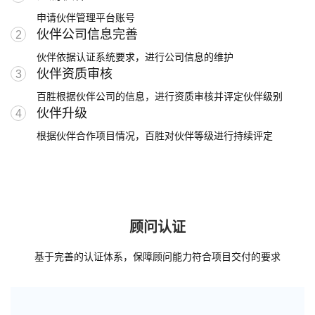
渠道伙伴
申请伙伴管理平台账号
中间件
服务公告
产品停服公告
零售行业
云市场
伙伴公司信息完善
2
百胜介绍
百胜智库
新闻与活动
渠道赋能支持
渠道伙伴加盟
安全通告
Adaptor全网通
DATAHUB无限联
伙伴依据认证系统要求，进行公司信息的维护
服饰时尚
家装家居
伙伴资质审核
战略联盟
3
联系我们
加入我们
服务保障
企业中台
日化美妆
母婴用品
百胜根据伙伴公司的信息，进行资质审核并评定伙伴级别
战略联盟
伙伴升级
服务保障
4
DATAMAX数据中台
E3+企业智能中台
食品生鲜
文具潮玩
交付伙伴
根据伙伴合作项目情况，百胜对伙伴等级进行持续评定
E3C全渠道智能中台
消费电子
医药健康
交付加盟与认证
项目管理与赋能
咨询服务
户外运动
珠宝饰品
开发者
出海解决方案
会员运营咨询
品牌全渠道运营咨询
顾问认证
开发者
企业数字化战略咨询
商品企划运营咨询
出海解决方案
基于完善的认证体系，保障顾问能力符合项目交付的要求
业财一体化咨询
云服务